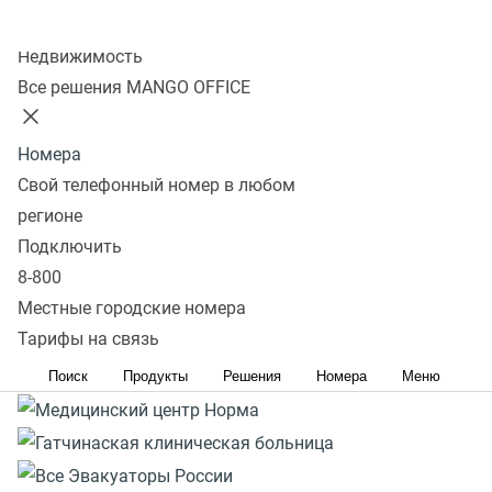
Реклама. ERID: 2VtzqvP5Bnh. Вся информация о сроках
Колл-центр
и правилах проведения акции расположена на сайте
Недвижимость
https://www.mango-office.ru/promo-page/podderzka-
Все решения MANGO OFFICE
malogo-biznesa/
Номера
Свой телефонный номер в любом
регионе
Подключить
8-800
Местные городские номера
Тарифы на связь
Поиск
Продукты
Решения
Номера
Меню